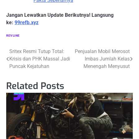
Fakta Sebenarnya
Jangan Lewatkan Update Berikutnya! Langsung
ke:
99refb.xyz
REVLINE
Navigasi
Sritex Resmi Tutup Total:
Penjualan Mobil Merosot
Krisis dan PHK Massal Jadi
Imbas Jumlah Kelas
pos
Puncak Kejatuhan
Menengah Menyusut
Related Posts