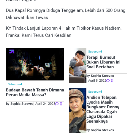
Dua Kapal Rohingya Diduga Tenggelam, Lebih dari 500 Orang
Dikhawatirkan Tewas
KY Tindak Lanjuti Laporan 4 Hakim Tipikor Kasus Nadiem,
Franka: Kami Terus Cari Keadilan
Subsound
Terapi Burnout
Bukan Liburan Ini
Soal Bertahan
by Sophia Steeves
0
April 8, 2025
Subsound
Budaya Bawah Tanah Dimana
Subsound
Peran Media Massa?
Andien Telepon,
Lyodra Masih
0
by Sophia Steeves
April 24, 2025
Bungkam: Denny
Chasmala Ogah
Lagu Dipakai
Seenaknya
by Sophia Steeves