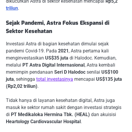
dikucurkan Astra di sektor kesehatan mencapai
Rp5,2
triliun
.
Sejak Pandemi, Astra Fokus Ekspansi di
Sektor Kesehatan
Investasi Astra di bagian kesehatan dimulai sejak
pandemi Covid-19. Pada
2021
, Astra pertama kali
menginvestasikan
US$35 juta
di Halodoc. Kemudian,
melalui
PT Astra Digital Internasional
, Astra kembali
memimpin pendanaan
Seri D Halodoc
senilai
US$100
juta
, sehingga
total investasinya
mencapai
US$135 juta
(Rp2,02 triliun)
.
Tidak hanya di layanan kesehatan digital, Astra juga
masuk ke sektor rumah sakit dengan investasi strategis
di
PT Medikaloka Hermina Tbk. (HEAL)
dan akuisisi
Heartology Cardiovascular Hospital
.