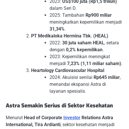
2023:
US$100 juta (Rp1,5 triliun)
dalam Seri D.
2025: Tambahan
Rp900 miliar
meningkatkan kepemilikan menjadi
31,34%
.
PT Medikaloka Hermina Tbk. (HEAL)
2022:
30 juta saham HEAL
, setara
dengan
0,2% kepemilikan
.
2023: Kepemilikan meningkat
menjadi
7,23% (1,11 miliar saham)
.
Heartology Cardiovascular Hospital
2024: Akuisisi senilai
Rp645 miliar
,
menandai ekspansi Astra di
layanan spesialis.
Astra Semakin Serius di Sektor Kesehatan
Menurut
Head of Corporate
Investor
Relations Astra
International, Tira Ardianti
, sektor kesehatan menjadi