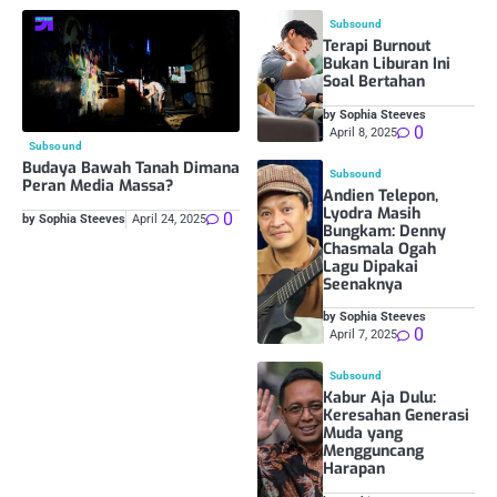
Subsound
Terapi Burnout
Bukan Liburan Ini
Soal Bertahan
by Sophia Steeves
0
April 8, 2025
Subsound
Budaya Bawah Tanah Dimana
Subsound
Peran Media Massa?
Andien Telepon,
Lyodra Masih
0
by Sophia Steeves
April 24, 2025
Bungkam: Denny
Chasmala Ogah
Lagu Dipakai
Seenaknya
by Sophia Steeves
0
April 7, 2025
Subsound
Kabur Aja Dulu:
Keresahan Generasi
Muda yang
Mengguncang
Harapan