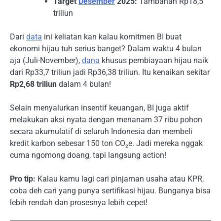
Target
Desember
2025:
Tambahan Rp18,5
triliun
Dari
data
ini keliatan kan kalau komitmen BI buat
ekonomi hijau tuh serius banget? Dalam waktu 4 bulan
aja (Juli-November),
dana
khusus pembiayaan hijau naik
dari Rp33,7 triliun jadi Rp36,38 triliun. Itu kenaikan sekitar
Rp2,68 triliun
dalam 4 bulan!
Selain menyalurkan insentif keuangan, BI juga aktif
melakukan aksi nyata dengan menanam 37 ribu pohon
secara akumulatif di seluruh Indonesia dan membeli
kredit karbon sebesar 150 ton CO₂e. Jadi mereka nggak
cuma ngomong doang, tapi langsung action!
Pro tip:
Kalau kamu lagi cari pinjaman usaha atau KPR,
coba deh cari yang punya sertifikasi hijau. Bunganya bisa
lebih rendah dan prosesnya lebih cepet!