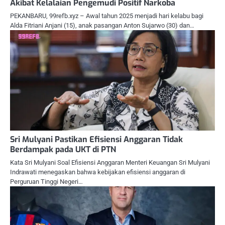
Akibat Kelalaian Pengemudi Positif Narkoba
PEKANBARU, 99refb.xyz – Awal tahun 2025 menjadi hari kelabu bagi
Alda Fitriani Anjani (15), anak pasangan Anton Sujarwo (30) dan…
Sri Mulyani Pastikan Efisiensi Anggaran Tidak
Berdampak pada UKT di PTN
Kata Sri Mulyani Soal Efisiensi Anggaran Menteri Keuangan Sri Mulyani
Indrawati menegaskan bahwa kebijakan efisiensi anggaran di
Perguruan Tinggi Negeri…