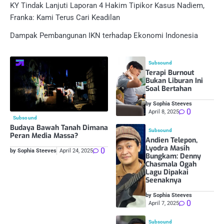
KY Tindak Lanjuti Laporan 4 Hakim Tipikor Kasus Nadiem,
Franka: Kami Terus Cari Keadilan
Dampak Pembangunan IKN terhadap Ekonomi Indonesia
Subsound
Terapi Burnout
Bukan Liburan Ini
Soal Bertahan
by Sophia Steeves
0
April 8, 2025
Subsound
Budaya Bawah Tanah Dimana
Subsound
Peran Media Massa?
Andien Telepon,
Lyodra Masih
0
by Sophia Steeves
April 24, 2025
Bungkam: Denny
Chasmala Ogah
Lagu Dipakai
Seenaknya
by Sophia Steeves
0
April 7, 2025
Subsound