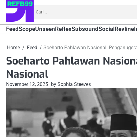
Skip
Cari
to
untuk:
content
Feed
Scope
Unseen
Reflex
Subsound
Social
Revline
I
Home
Feed
Soeharto Pahlawan Nasional: Penganugera
Soeharto Pahlawan Nasion
Nasional
November 12, 2025
by Sophia Steeves