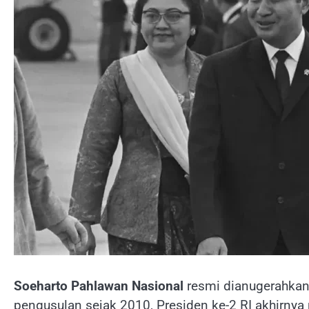
Soeharto Pahlawan Nasional
resmi dianugerahka
pengusulan sejak 2010, Presiden ke-2 RI akhirny