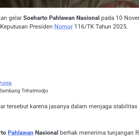
an gelar
Soeharto Pahlawan Nasional
pada 10 Novem
i Keputusan Presiden
Nomor
116/TK Tahun 2025.
Politik
n Bambang Trihatmodjo
elar tersebut karena jasanya dalam menjaga stabili
rto
Pahlawan
Nasional
berhak menerima tunjangan Rp 