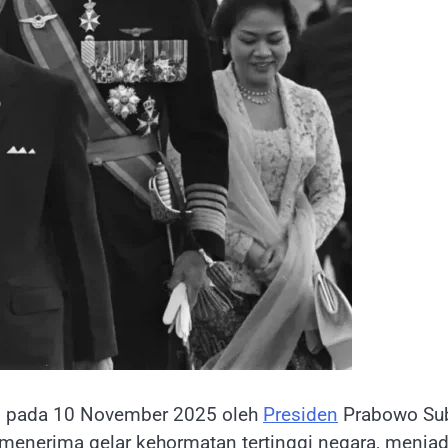
n pada 10 November 2025 oleh
Presiden
Prabowo Sub
a menerima gelar kehormatan tertinggi negara, menja