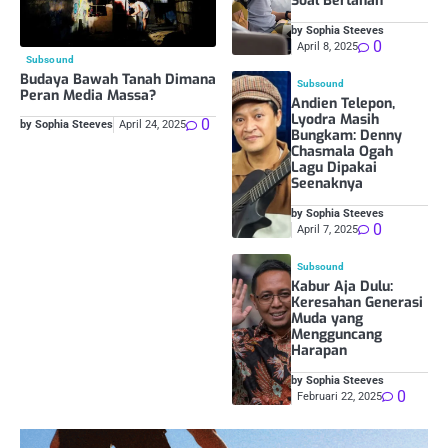
Soal Bertahan
by Sophia Steeves
0
April 8, 2025
Subsound
Budaya Bawah Tanah Dimana
Subsound
Peran Media Massa?
Andien Telepon,
Lyodra Masih
0
by Sophia Steeves
April 24, 2025
Bungkam: Denny
Chasmala Ogah
Lagu Dipakai
Seenaknya
by Sophia Steeves
0
April 7, 2025
Subsound
Kabur Aja Dulu:
Keresahan Generasi
Muda yang
Mengguncang
Harapan
by Sophia Steeves
0
Februari 22, 2025