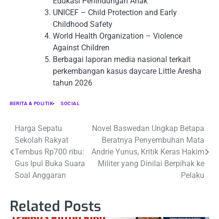
Edukasi Perlindungan Anak
UNICEF – Child Protection and Early
Childhood Safety
World Health Organization – Violence
Against Children
Berbagai laporan media nasional terkait
perkembangan kasus daycare Little Aresha
tahun 2026
BERITA & POLITIK
SOCIAL
Navigasi
Harga Sepatu
Novel Baswedan Ungkap Betapa
Sekolah Rakyat
Beratnya Penyembuhan Mata
pos
Tembus Rp700 ribu:
Andrie Yunus, Kritik Keras Hakim
Gus Ipul Buka Suara
Militer yang Dinilai Berpihak ke
Soal Anggaran
Pelaku
Related Posts