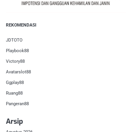
REKOMENDASI
JDTOTO
Playbook88
Victory88
Avatarslot88
Ggplay88
Ruang88
Pangeran88
Arsip