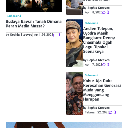
by Sophia Steeves
0
April 8, 2025
Subsound
Budaya Bawah Tanah Dimana
Subsound
Peran Media Massa?
Andien Telepon,
Lyodra Masih
0
by Sophia Steeves
April 24, 2025
Bungkam: Denny
Chasmala Ogah
Lagu Dipakai
Seenaknya
by Sophia Steeves
0
April 7, 2025
Subsound
Kabur Aja Dulu:
Keresahan Generasi
Muda yang
Mengguncang
Harapan
by Sophia Steeves
0
Februari 22, 2025