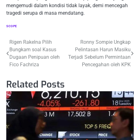
mengemudi dalam kondisi tidak layak, demi mencegah
tragedi serupa di masa mendatang.
SCOPE
Navigasi
Rigen Rakelna Pilih
Ronny Sompie Ungkap
Bungkam soal Kasus
Pelintasan Harun Masiku
pos
Dugaan Penipuan oleh
Terjadi Sebelum Permintaan
Fico Fachriza
Pencegahan oleh KPK
Related Posts