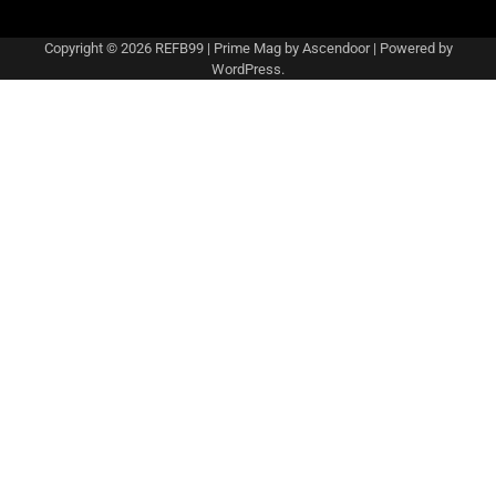
Copyright © 2026
REFB99
| Prime Mag by
Ascendoor
| Powered by
WordPress
.