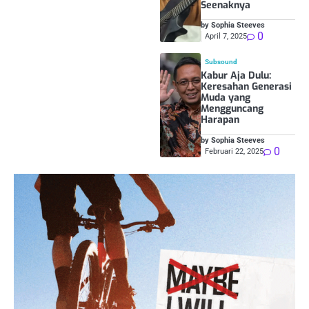
Seenaknya
by Sophia Steeves
0
April 7, 2025
Subsound
Kabur Aja Dulu:
Keresahan Generasi
Muda yang
Mengguncang
Harapan
by Sophia Steeves
0
Februari 22, 2025