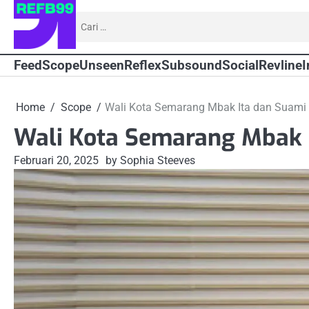
Skip
Cari
to
untuk:
content
Feed
Scope
Unseen
Reflex
Subsound
Social
Revline
I
Home
Scope
Wali Kota Semarang Mbak Ita dan Suami 
Wali Kota Semarang Mbak I
Februari 20, 2025
by Sophia Steeves