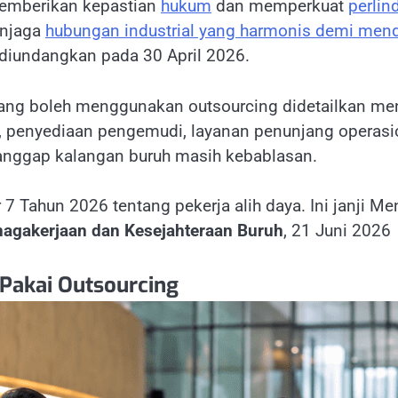
memberikan kepastian
hukum
dan memperkuat
perlin
enjaga
hubungan industrial yang harmonis demi mend
 diundangkan pada 30 April 2026.
ang boleh menggunakan outsourcing didetailkan men
enyediaan pengemudi, layanan penunjang operasiona
ianggap kalangan buruh masih kebablasan.
 7 Tahun 2026 tentang pekerja alih daya. Ini janji M
nagakerjaan dan Kesejahteraan Buruh
, 21 Juni 2026
Pakai Outsourcing