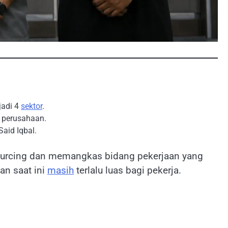
jadi 4
sektor
.
ir perusahaan.
aid Iqbal.
sourcing dan memangkas bidang pekerjaan yang
an saat ini
masih
terlalu luas bagi pekerja.