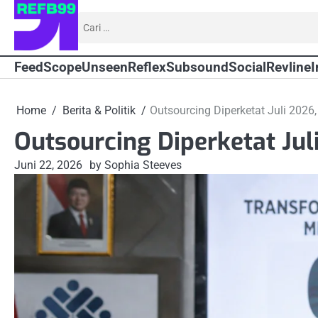
Skip
Cari
to
untuk:
content
Feed
Scope
Unseen
Reflex
Subsound
Social
Revline
I
Home
Berita & Politik
Outsourcing Diperketat Juli 2026
Outsourcing Diperketat Jul
Juni 22, 2026
by Sophia Steeves