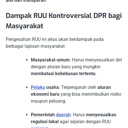
adil dan transparan
.
Dampak RUU Kontroversial DPR bagi
Masyarakat
Pengesahan RUU ini jelas akan berdampak pada
berbagai lapisan masyarakat:
Masyarakat umum
: Harus menyesuaikan diri
dengan aturan baru yang mungkin
membatasi kebebasan tertentu
.
Pelaku
usaha
: Terpengaruh oleh
aturan
ekonomi baru
yang bisa menimbulkan risiko
maupun peluang.
Pemerintah
daerah
: Harus
menyesuaikan
regulasi lokal
agar sejalan dengan RUU