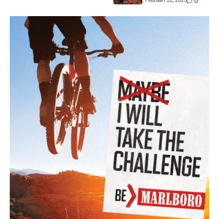
0
Februari 22, 2025