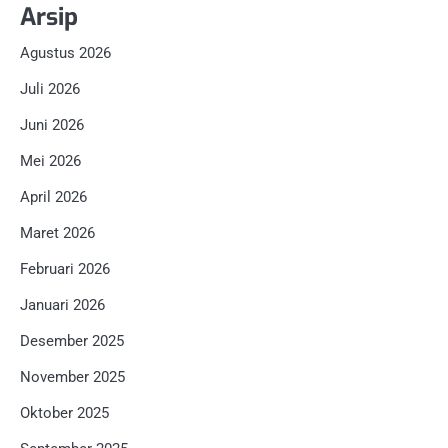
Arsip
Agustus 2026
Juli 2026
Juni 2026
Mei 2026
April 2026
Maret 2026
Februari 2026
Januari 2026
Desember 2025
November 2025
Oktober 2025