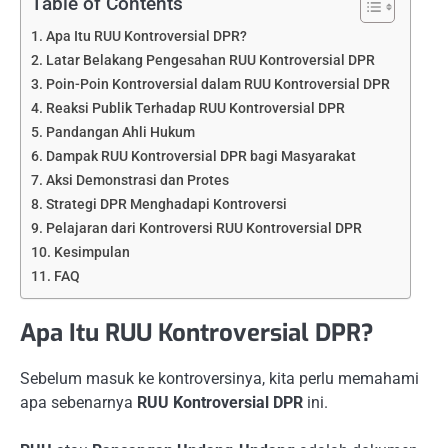
Table of Contents
Apa Itu RUU Kontroversial DPR?
Latar Belakang Pengesahan RUU Kontroversial DPR
Poin-Poin Kontroversial dalam RUU Kontroversial DPR
Reaksi Publik Terhadap RUU Kontroversial DPR
Pandangan Ahli Hukum
Dampak RUU Kontroversial DPR bagi Masyarakat
Aksi Demonstrasi dan Protes
Strategi DPR Menghadapi Kontroversi
Pelajaran dari Kontroversi RUU Kontroversial DPR
Kesimpulan
FAQ
Apa Itu RUU Kontroversial DPR?
Sebelum masuk ke kontroversinya, kita perlu memahami
apa sebenarnya
RUU Kontroversial DPR
ini.