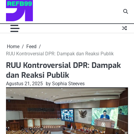
Skip
to
content
Home
Feed
RUU Kontroversial DPR: Dampak dan Reaksi Publik
RUU Kontroversial DPR: Dampak
dan Reaksi Publik
Agustus 21, 2025
by Sophia Steeves