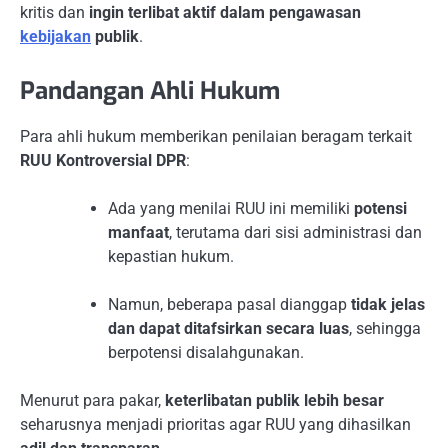
kritis dan
ingin terlibat aktif dalam pengawasan
kebijakan
publik
.
Pandangan Ahli Hukum
Para ahli hukum memberikan penilaian beragam terkait
RUU Kontroversial DPR
:
Ada yang menilai RUU ini memiliki
potensi
manfaat
, terutama dari sisi administrasi dan
kepastian hukum.
Namun, beberapa pasal dianggap
tidak jelas
dan dapat ditafsirkan secara luas
, sehingga
berpotensi disalahgunakan.
Menurut para pakar,
keterlibatan publik lebih besar
seharusnya menjadi prioritas agar RUU yang dihasilkan