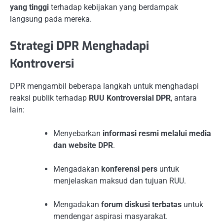
yang tinggi
terhadap kebijakan yang berdampak
langsung pada mereka.
Strategi DPR Menghadapi
Kontroversi
DPR mengambil beberapa langkah untuk menghadapi
reaksi publik terhadap
RUU Kontroversial DPR
, antara
lain:
Menyebarkan
informasi resmi melalui media
dan website DPR
.
Mengadakan
konferensi pers
untuk
menjelaskan maksud dan tujuan RUU.
Mengadakan
forum diskusi terbatas
untuk
mendengar aspirasi masyarakat.