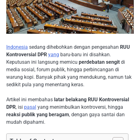
Indonesia
sedang dihebohkan dengan pengesahan
RUU
Kontroversial DPR
yang
baru-baru ini disahkan.
Keputusan ini langsung memicu
perdebatan sengit
di
media sosial, forum publik, hingga perbincangan di
warung kopi. Banyak pihak yang mendukung, namun tak
sedikit pula yang menentang keras.
Artikel ini membahas
latar belakang RUU Kontroversial
DPR
, isi
pasal
yang menimbulkan kontroversi, hingga
reaksi publik yang beragam
, dengan gaya santai dan
mudah dipahami.