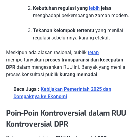
Kebutuhan regulasi yang
lebih
jelas
menghadapi perkembangan zaman modern.
Tekanan kelompok tertentu
yang menilai
regulasi sebelumnya kurang efektif.
Meskipun ada alasan rasional, publik
tetap
mempertanyakan
proses transparansi dan kecepatan
DPR
dalam mengesahkan RUU ini. Banyak yang menilai
proses konsultasi publik
kurang memadai
.
Baca Juga :
Kebijakan Pemerintah 2025 dan
Dampaknya ke Ekonomi
Poin-Poin Kontroversial dalam RUU
Kontroversial DPR