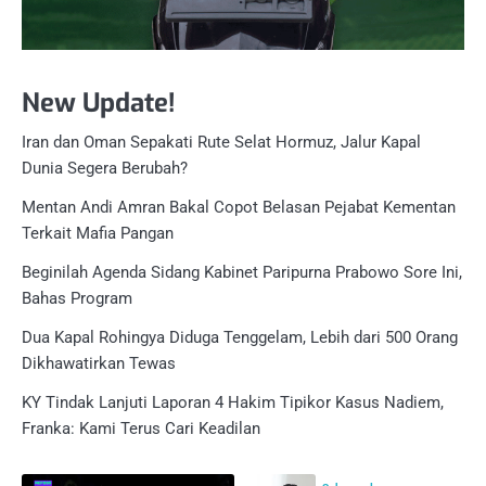
New Update!
Iran dan Oman Sepakati Rute Selat Hormuz, Jalur Kapal
Dunia Segera Berubah?
Mentan Andi Amran Bakal Copot Belasan Pejabat Kementan
Terkait Mafia Pangan
Beginilah Agenda Sidang Kabinet Paripurna Prabowo Sore Ini,
Bahas Program
Dua Kapal Rohingya Diduga Tenggelam, Lebih dari 500 Orang
Dikhawatirkan Tewas
KY Tindak Lanjuti Laporan 4 Hakim Tipikor Kasus Nadiem,
Franka: Kami Terus Cari Keadilan