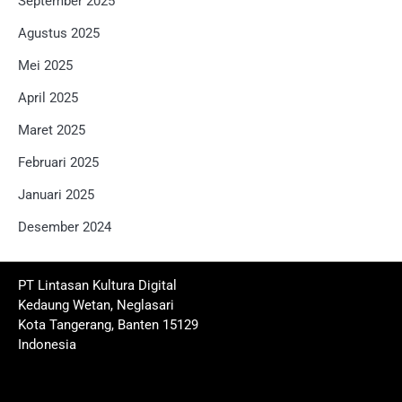
September 2025
Agustus 2025
Mei 2025
April 2025
Maret 2025
Februari 2025
Januari 2025
Desember 2024
PT Lintasan Kultura Digital
Kedaung Wetan, Neglasari
Kota Tangerang, Banten 15129
Indonesia