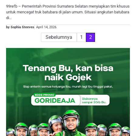
99refb – Pemerintah Provinsi Sumatera Selatan menyiapkan tim khusus
untuk mencegat truk batubara di jalan umum. Situasi angkutan batubara
di…
by Sophia Steeves
April 14, 2026
Paginasi
Sebelumnya
1
2
pos