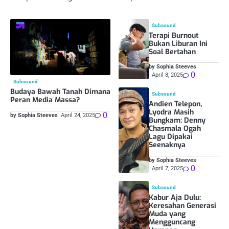
Subsound
Terapi Burnout
Bukan Liburan Ini
Soal Bertahan
by Sophia Steeves
0
April 8, 2025
Subsound
Budaya Bawah Tanah Dimana
Subsound
Peran Media Massa?
Andien Telepon,
Lyodra Masih
0
by Sophia Steeves
April 24, 2025
Bungkam: Denny
Chasmala Ogah
Lagu Dipakai
Seenaknya
by Sophia Steeves
0
April 7, 2025
Subsound
Kabur Aja Dulu:
Keresahan Generasi
Muda yang
Mengguncang