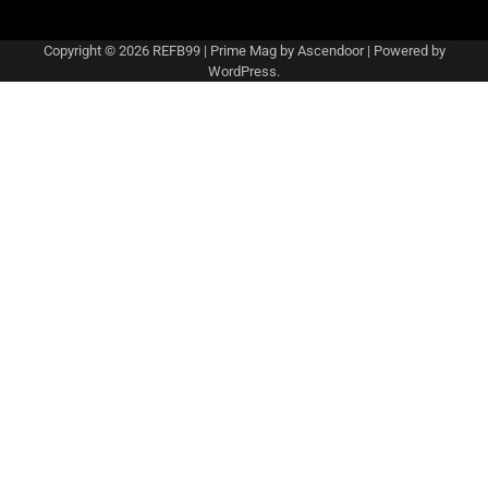
Copyright © 2026
REFB99
| Prime Mag by
Ascendoor
| Powered by
WordPress
.