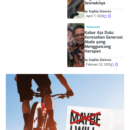
Seenaknya
by Sophia Steeves
0
April 7, 2025
Subsound
Kabur Aja Dulu:
Keresahan Generasi
Muda yang
Mengguncang
Harapan
by Sophia Steeves
0
Februari 22, 2025