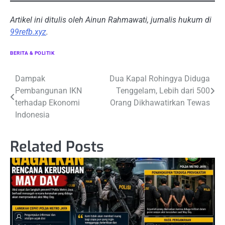
Artikel ini ditulis oleh Ainun Rahmawati, jurnalis hukum di
99refb.xyz
.
BERITA & POLITIK
Navigasi
Dampak
Dua Kapal Rohingya Diduga
Pembangunan IKN
Tenggelam, Lebih dari 500
pos
terhadap Ekonomi
Orang Dikhawatirkan Tewas
Indonesia
Related Posts