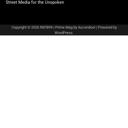
Street Media for the Unspoken
Copyright © 2026
REFB99
| Prime Mag by
Ascendoor
| Powered by
WordPress
.