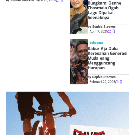
Bungkam: Denny
Chasmala Ogah
Lagu Dipakai
Seenaknya
by Sophia Steeves
0
April 7, 2025
Subsound
Kabur Aja Dulu:
Keresahan Generasi
Muda yang
Mengguncang
Harapan
by Sophia Steeves
0
Februari 22, 2025