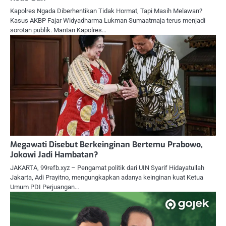
Kapolres Ngada Diberhentikan Tidak Hormat, Tapi Masih Melawan?
Kasus AKBP Fajar Widyadharma Lukman Sumaatmaja terus menjadi
sorotan publik. Mantan Kapolres…
Megawati Disebut Berkeinginan Bertemu Prabowo,
Jokowi Jadi Hambatan?
JAKARTA, 99refb.xyz – Pengamat politik dari UIN Syarif Hidayatullah
Jakarta, Adi Prayitno, mengungkapkan adanya keinginan kuat Ketua
Umum PDI Perjuangan…