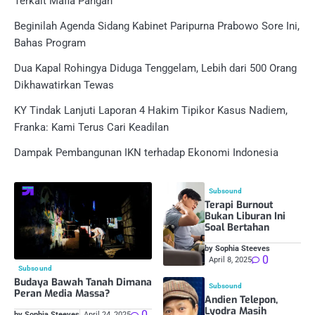
Terkait Mafia Pangan
Beginilah Agenda Sidang Kabinet Paripurna Prabowo Sore Ini,
Bahas Program
Dua Kapal Rohingya Diduga Tenggelam, Lebih dari 500 Orang
Dikhawatirkan Tewas
KY Tindak Lanjuti Laporan 4 Hakim Tipikor Kasus Nadiem,
Franka: Kami Terus Cari Keadilan
Dampak Pembangunan IKN terhadap Ekonomi Indonesia
Subsound
Terapi Burnout
Bukan Liburan Ini
Soal Bertahan
by Sophia Steeves
0
April 8, 2025
Subsound
Budaya Bawah Tanah Dimana
Subsound
Peran Media Massa?
Andien Telepon,
Lyodra Masih
0
by Sophia Steeves
April 24, 2025