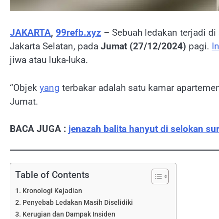
JAKARTA
,
99refb.xyz
– Sebuah ledakan terjadi di
Jakarta Selatan, pada
Jumat (27/12/2024)
pagi.
I
jiwa atau luka-luka.
“Objek
yang
terbakar adalah satu kamar apartemen
Jumat.
BACA JUGA :
jenazah balita hanyut di selokan s
Table of Contents
Kronologi Kejadian
Penyebab Ledakan Masih Diselidiki
Kerugian dan Dampak Insiden