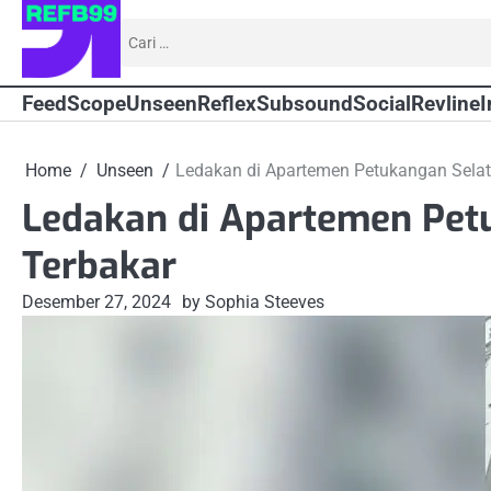
Skip
Cari
to
untuk:
content
Feed
Scope
Unseen
Reflex
Subsound
Social
Revline
I
Home
Unseen
Ledakan di Apartemen Petukangan Selata
Ledakan di Apartemen Petu
Terbakar
Desember 27, 2024
by Sophia Steeves