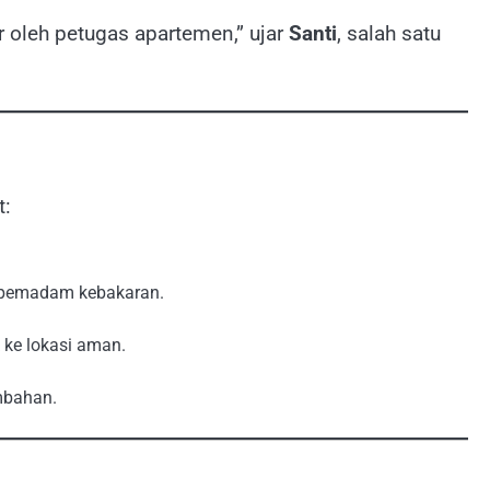
r oleh petugas apartemen,” ujar
Santi
, salah satu
t:
l pemadam kebakaran.
ke lokasi aman.
mbahan.