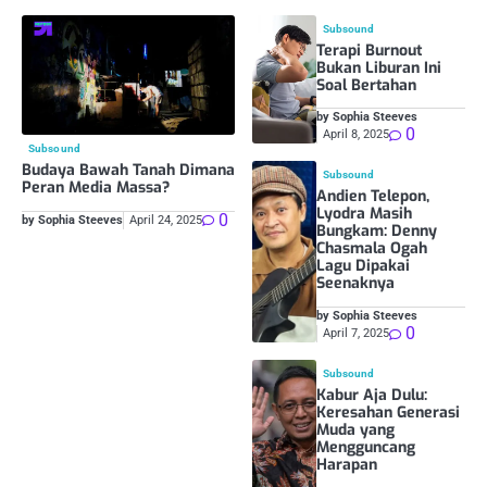
Subsound
Terapi Burnout
Bukan Liburan Ini
Soal Bertahan
by Sophia Steeves
0
April 8, 2025
Subsound
Budaya Bawah Tanah Dimana
Subsound
Peran Media Massa?
Andien Telepon,
Lyodra Masih
0
by Sophia Steeves
April 24, 2025
Bungkam: Denny
Chasmala Ogah
Lagu Dipakai
Seenaknya
by Sophia Steeves
0
April 7, 2025
Subsound
Kabur Aja Dulu:
Keresahan Generasi
Muda yang
Mengguncang
Harapan