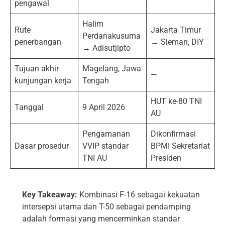
pengawal
Halim
Rute
Jakarta Timur
Perdanakusuma
penerbangan
→ Sleman, DIY
→ Adisutjipto
Tujuan akhir
Magelang, Jawa
—
kunjungan kerja
Tengah
HUT ke-80 TNI
Tanggal
9 April 2026
AU
Pengamanan
Dikonfirmasi
Dasar prosedur
VVIP standar
BPMI Sekretariat
TNI AU
Presiden
Key Takeaway:
Kombinasi F-16 sebagai kekuatan
intersepsi utama dan T-50 sebagai pendamping
adalah formasi yang mencerminkan standar