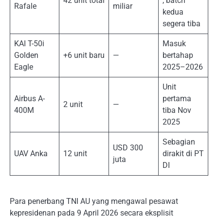
42 unit total
, batch
Rafale
miliar
kedua
segera tiba
KAI T-50i
Masuk
Golden
+6 unit baru
—
bertahap
Eagle
2025–2026
Unit
Airbus A-
pertama
2 unit
—
400M
tiba Nov
2025
Sebagian
USD 300
UAV Anka
12 unit
dirakit di PT
juta
DI
Para penerbang TNI AU yang mengawal pesawat
kepresidenan pada 9 April 2026 secara eksplisit