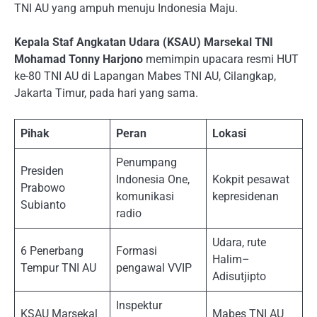
TNI AU yang ampuh menuju Indonesia Maju.
Kepala Staf Angkatan Udara (KSAU) Marsekal TNI
Mohamad Tonny Harjono
memimpin upacara resmi HUT
ke-80 TNI AU di Lapangan Mabes TNI AU, Cilangkap,
Jakarta Timur, pada hari yang sama.
Pihak
Peran
Lokasi
Penumpang
Presiden
Indonesia One,
Kokpit pesawat
Prabowo
komunikasi
kepresidenan
Subianto
radio
Udara, rute
6 Penerbang
Formasi
Halim–
Tempur TNI AU
pengawal VVIP
Adisutjipto
Inspektur
KSAU Marsekal
Mabes TNI AU