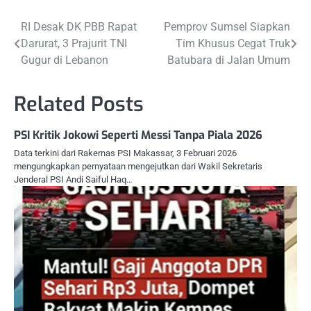
Navigasi
RI Desak DK PBB Rapat
Pemprov Sumsel Siapkan
Darurat, 3 Prajurit TNI
Tim Khusus Cegat Truk
pos
Gugur di Lebanon
Batubara di Jalan Umum
Related Posts
PSI Kritik Jokowi Seperti Messi Tanpa Piala 2026
Data terkini dari Rakernas PSI Makassar, 3 Februari 2026
mengungkapkan pernyataan mengejutkan dari Wakil Sekretaris
Jenderal PSI Andi Saiful Haq…