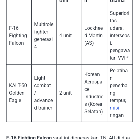
Unit
n
Utama
Superiori
tas
Multirole
F-16
Lockhee
udara,
fighter
Fighting
4 unit
d Martin
interseps
generasi
Falcon
(AS)
i,
4
pengawa
lan VVIP
Pelatiha
Korean
Light
n
Aerospa
KAI T-50
combat
penerba
ce
Golden
/
2 unit
ng
Industrie
Eagle
advance
tempur,
s (Korea
d trainer
misi
Selatan)
ringan
F-16 Fighting Falcon
saat ini dioperasikan TNI AU di dua