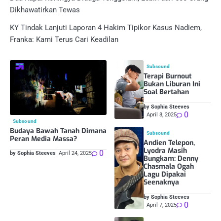
Dikhawatirkan Tewas
KY Tindak Lanjuti Laporan 4 Hakim Tipikor Kasus Nadiem,
Franka: Kami Terus Cari Keadilan
Subsound
Terapi Burnout
Bukan Liburan Ini
Soal Bertahan
by Sophia Steeves
0
April 8, 2025
Subsound
Budaya Bawah Tanah Dimana
Subsound
Peran Media Massa?
Andien Telepon,
Lyodra Masih
0
by Sophia Steeves
April 24, 2025
Bungkam: Denny
Chasmala Ogah
Lagu Dipakai
Seenaknya
by Sophia Steeves
0
April 7, 2025