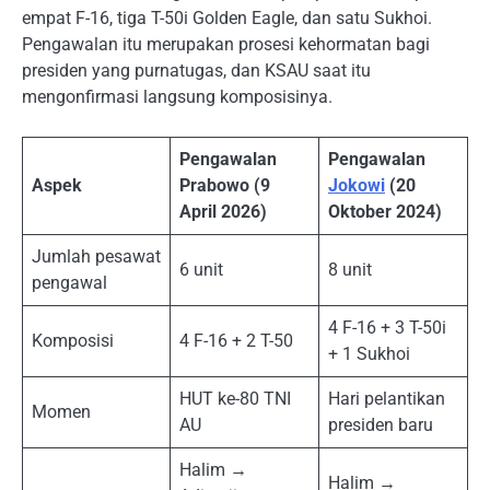
empat F-16, tiga T-50i Golden Eagle, dan satu Sukhoi.
Pengawalan itu merupakan prosesi kehormatan bagi
presiden yang purnatugas, dan KSAU saat itu
mengonfirmasi langsung komposisinya.
Pengawalan
Pengawalan
Aspek
Prabowo (9
Jokowi
(20
April 2026)
Oktober 2024)
Jumlah pesawat
6 unit
8 unit
pengawal
4 F-16 + 3 T-50i
Komposisi
4 F-16 + 2 T-50
+ 1 Sukhoi
HUT ke-80 TNI
Hari pelantikan
Momen
AU
presiden baru
Halim →
Halim →