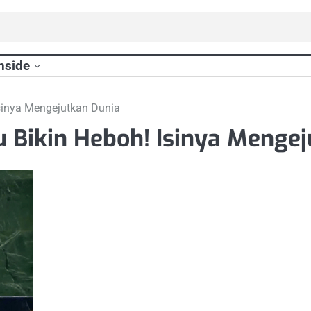
nside
sinya Mengejutkan Dunia
 Bikin Heboh! Isinya Mengej