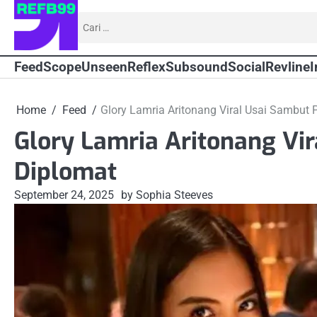
Skip
Cari
to
untuk:
content
Feed
Scope
Unseen
Reflex
Subsound
Social
Revline
I
Home
Feed
Glory Lamria Aritonang Viral Usai Sambut 
Glory Lamria Aritonang Vir
Diplomat
September 24, 2025
by Sophia Steeves