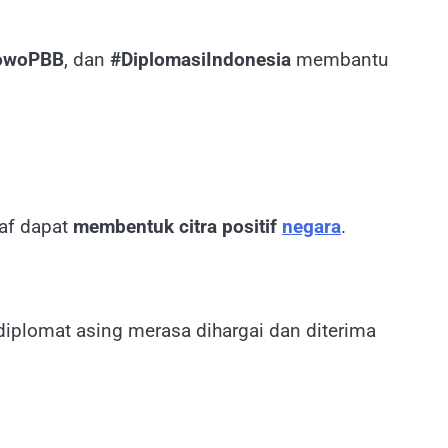
owoPBB
, dan
#DiplomasiIndonesia
membantu
af dapat
membentuk citra positif
negara
.
 diplomat asing merasa dihargai dan diterima