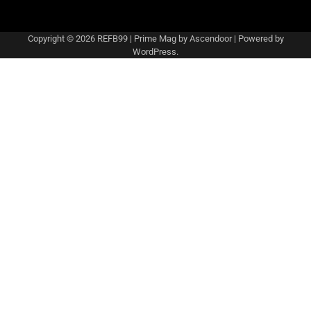
Copyright © 2026
REFB99
| Prime Mag by
Ascendoor
| Powered by
WordPress
.