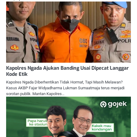
Kapolres Ngada Ajukan Banding Usai Dipecat Langgar
Kode Etik
Kapolres Ngada Diberhentikan Tidak Hormat, Tapi Masih Melawan?
Kasus AKBP Fajar Widyadharma Lukman Sumaatmaja terus menjadi
sorotan publik. Mantan Kapolres…