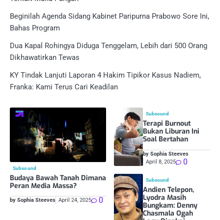
Beginilah Agenda Sidang Kabinet Paripurna Prabowo Sore Ini,
Bahas Program
Dua Kapal Rohingya Diduga Tenggelam, Lebih dari 500 Orang
Dikhawatirkan Tewas
KY Tindak Lanjuti Laporan 4 Hakim Tipikor Kasus Nadiem,
Franka: Kami Terus Cari Keadilan
Subsound
Terapi Burnout
Bukan Liburan Ini
Soal Bertahan
by Sophia Steeves
0
April 8, 2025
Subsound
Budaya Bawah Tanah Dimana
Subsound
Peran Media Massa?
Andien Telepon,
Lyodra Masih
0
by Sophia Steeves
April 24, 2025
Bungkam: Denny
Chasmala Ogah