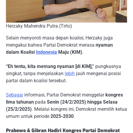
Herzaky Mahendra Putra (Tirto)
Selain menyoroti masa depan koalisi, Herzaky juga
mengakui bahwa Partai Demokrat merasa
nyaman
dalam Koalisi
Indonesia
Maju (KIM)
.
“Eh tentu, kita memang nyaman [di KIM],”
pungkasnya
singkat, tanpa menjelaskan
lebih
jauh mengenai posisi
partai dalam koalisi tersebut.
Sebagai
informasi, Partai Demokrat menggelar
kongres
lima tahunan
pada
Senin (24/2/2025) hingga Selasa
(25/2/2025)
. Melalui kongres ini, Demokrat memilih ketua
umum untuk periode
2025-2030
.
Prabowo & Gibran Hadiri Kongres Partai Demokrat