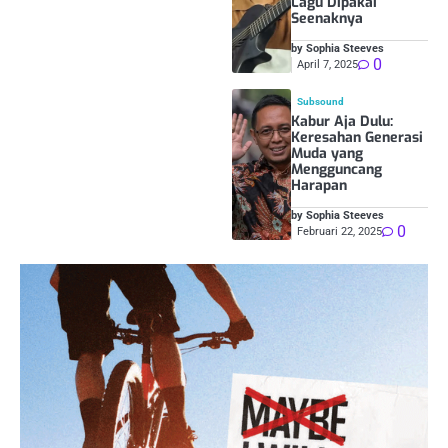
Lagu Dipakai
Seenaknya
by Sophia Steeves
0
April 7, 2025
Subsound
Kabur Aja Dulu:
Keresahan Generasi
Muda yang
Mengguncang
Harapan
by Sophia Steeves
0
Februari 22, 2025