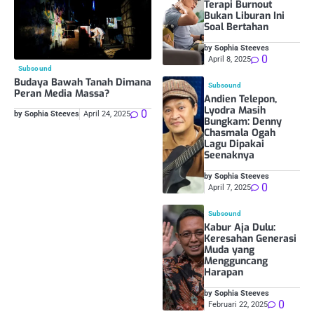
Terapi Burnout
Bukan Liburan Ini
Soal Bertahan
by Sophia Steeves
0
April 8, 2025
Subsound
Budaya Bawah Tanah Dimana
Subsound
Peran Media Massa?
Andien Telepon,
Lyodra Masih
0
by Sophia Steeves
April 24, 2025
Bungkam: Denny
Chasmala Ogah
Lagu Dipakai
Seenaknya
by Sophia Steeves
0
April 7, 2025
Subsound
Kabur Aja Dulu:
Keresahan Generasi
Muda yang
Mengguncang
Harapan
by Sophia Steeves
0
Februari 22, 2025