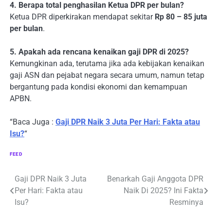
4. Berapa total penghasilan Ketua DPR per bulan?
Ketua DPR diperkirakan mendapat sekitar
Rp 80 – 85 juta
per bulan
.
5. Apakah ada rencana kenaikan gaji DPR di 2025?
Kemungkinan ada, terutama jika ada kebijakan kenaikan
gaji ASN dan pejabat negara secara umum, namun tetap
bergantung pada kondisi ekonomi dan kemampuan
APBN.
“Baca Juga :
Gaji DPR Naik 3 Juta Per Hari: Fakta atau
Isu?
“
FEED
Navigasi
Gaji DPR Naik 3 Juta
Benarkah Gaji Anggota DPR
Per Hari: Fakta atau
Naik Di 2025? Ini Fakta
pos
Isu?
Resminya