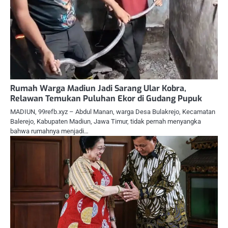
Rumah Warga Madiun Jadi Sarang Ular Kobra,
Relawan Temukan Puluhan Ekor di Gudang Pupuk
MADIUN, 99refb.xyz – Abdul Manan, warga Desa Bulakrejo, Kecamatan
Balerejo, Kabupaten Madiun, Jawa Timur, tidak pernah menyangka
bahwa rumahnya menjadi…