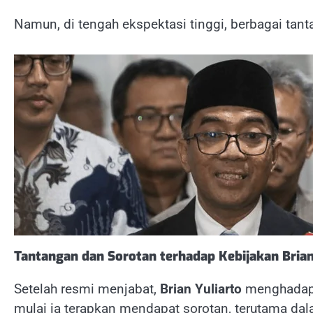
Namun, di tengah ekspektasi tinggi, berbagai tan
Tantangan dan Sorotan terhadap Kebijakan Brian
Setelah resmi menjabat,
Brian Yuliarto
menghadapi 
mulai ia terapkan mendapat sorotan, terutama dal