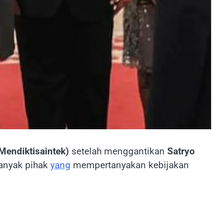
Mendiktisaintek)
setelah menggantikan
Satryo
banyak pihak
yang
mempertanyakan kebijakan