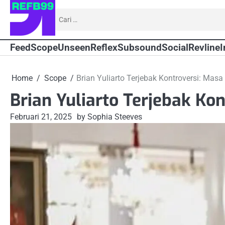
Skip
Cari
to
untuk:
content
Feed
Scope
Unseen
Reflex
Subsound
Social
Revline
I
Home
Scope
Brian Yuliarto Terjebak Kontroversi: Masa
Brian Yuliarto Terjebak Ko
Februari 21, 2025
by Sophia Steeves