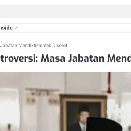
nside
 Jabatan Mendiktisaintek Disorot
ntroversi: Masa Jabatan Mend