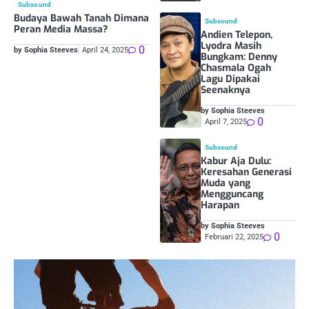
Subsound
Budaya Bawah Tanah Dimana
Subsound
Peran Media Massa?
Andien Telepon,
Lyodra Masih
0
by Sophia Steeves
April 24, 2025
Bungkam: Denny
Chasmala Ogah
Lagu Dipakai
Seenaknya
by Sophia Steeves
0
April 7, 2025
Subsound
Kabur Aja Dulu:
Keresahan Generasi
Muda yang
Mengguncang
Harapan
by Sophia Steeves
0
Februari 22, 2025