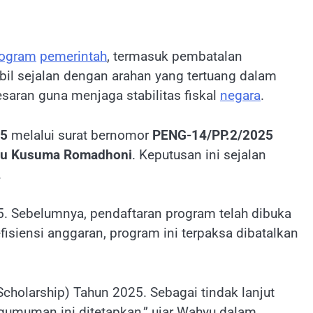
rogram
pemerintah
, termasuk pembatalan
mbil sejalan dengan arahan yang tertuang dalam
aran guna menjaga stabilitas fiskal
negara
.
25
melalui surat bernomor
PENG-14/PP.2/2025
u Kusuma Romadhoni
. Keputusan ini sejalan
.
. Sebelumnya, pendaftaran program telah dibuka
fisiensi anggaran, program ini terpaksa dibatalkan
olarship) Tahun 2025. Sebagai tindak lanjut
gumuman ini ditetapkan,” ujar Wahyu dalam