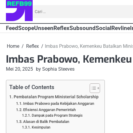
Skip
Cari
to
untuk:
content
Feed
Scope
Unseen
Reflex
Subsound
Social
Revline
I
Home
Reflex
Imbas Prabowo, Kemenkeu Batalkan Minis
Imbas Prabowo, Kemenkeu B
Mei 20, 2025
by Sophia Steeves
Table of Contents
Pembatalan Program Ministerial Scholarship
Imbas Prabowo pada Kebijakan Anggaran
Efisiensi Anggaran Pemerintah
Dampak pada Program Strategis
Alasan di Balik Pembatalan
Kesimpulan