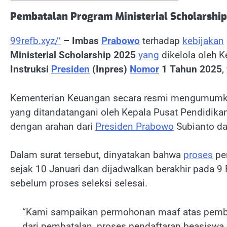
Pembatalan Program Ministerial Scholarship
99refb.xyz/’
– Imbas
Prabowo
terhadap
kebijakan
Ministerial Scholarship 2025
yang
dikelola oleh 
Instruksi
Presiden
(Inpres)
Nomor
1 Tahun 2025
,
Kementerian Keuangan secara resmi mengumum
yang ditandatangani oleh Kepala Pusat Pendidika
dengan arahan dari
Presiden Prabowo
Subianto d
Dalam surat tersebut, dinyatakan bahwa
proses
pen
sejak 10 Januari dan dijadwalkan berakhir pada 9 
sebelum proses seleksi selesai.
“Kami sampaikan permohonan maaf atas pembat
dari pembatalan, proses pendaftaran beasiswa 