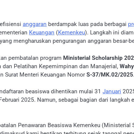
efisiensi
anggaran
berdampak luas pada berbagai
p
Kementerian
Keuangan
(
Kemenkeu
). Langkah ini dia
 yang mengharuskan pengurangan anggaran besar-bes
kan pembatalan program
Ministerial Scholarship 20
n dan Pelatihan Kepemimpinan dan Manajerial,
Wahy
an Surat Menteri Keuangan Nomor
S-37/MK.02/2025
daftaran beasiswa dihentikan mulai 31
Januari
2025
Februari 2025. Namun, sebagai bagian dari langkah e
alan Penawaran Beasiswa Kemenkeu (Ministerial Sch
dimaksud kami hentikan terhitung sejak tanggal pen