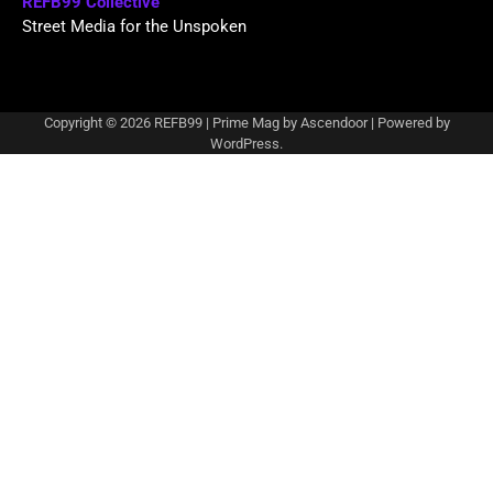
REFB99 Collective
Street Media for the Unspoken
Copyright © 2026
REFB99
| Prime Mag by
Ascendoor
| Powered by
WordPress
.