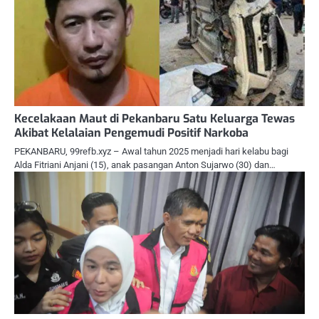
Kecelakaan Maut di Pekanbaru Satu Keluarga Tewas
Akibat Kelalaian Pengemudi Positif Narkoba
PEKANBARU, 99refb.xyz – Awal tahun 2025 menjadi hari kelabu bagi
Alda Fitriani Anjani (15), anak pasangan Anton Sujarwo (30) dan…