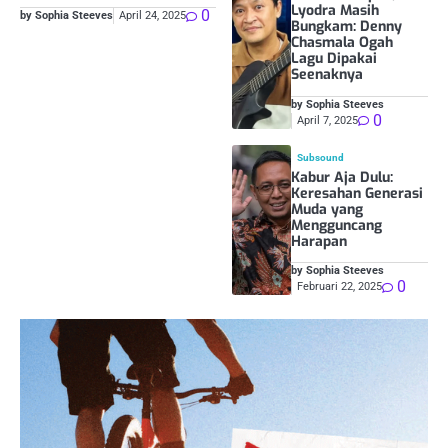
Lyodra Masih
0
by Sophia Steeves
April 24, 2025
Bungkam: Denny
Chasmala Ogah
Lagu Dipakai
Seenaknya
by Sophia Steeves
0
April 7, 2025
Subsound
Kabur Aja Dulu:
Keresahan Generasi
Muda yang
Mengguncang
Harapan
by Sophia Steeves
0
Februari 22, 2025