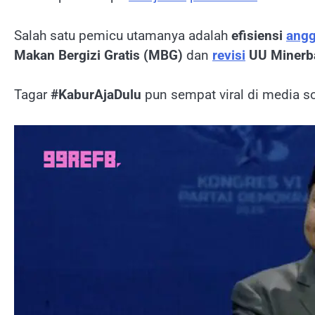
Salah satu pemicu utamanya adalah
efisiensi
angg
Makan Bergizi Gratis (MBG)
dan
revisi
UU Minerba
Tagar
#KaburAjaDulu
pun sempat viral di media s