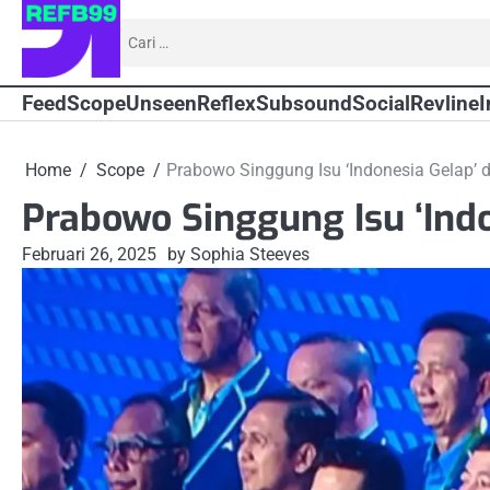
Skip
Cari
to
untuk:
content
Feed
Scope
Unseen
Reflex
Subsound
Social
Revline
I
Home
Scope
Prabowo Singgung Isu ‘Indonesia Gelap’ 
Prabowo Singgung Isu ‘Indo
Februari 26, 2025
by Sophia Steeves