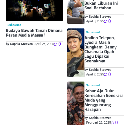
Bukan Liburan Ini
Soal Bertahan
by Sophia Steeves
0
April 8, 2025
Subsound
Budaya Bawah Tanah Dimana
Subsound
Peran Media Massa?
Andien Telepon,
Lyodra Masih
0
by Sophia Steeves
April 24, 2025
Bungkam: Denny
Chasmala Ogah
Lagu Dipakai
Seenaknya
by Sophia Steeves
0
April 7, 2025
Subsound
Kabur Aja Dulu:
Keresahan Generasi
Muda yang
Mengguncang
Harapan
by Sophia Steeves
0
Februari 22, 2025