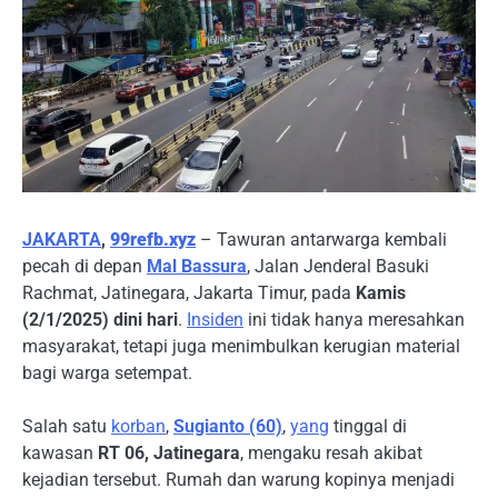
JAKARTA
,
99refb.xyz
– Tawuran antarwarga kembali
pecah di depan
Mal Bassura
, Jalan Jenderal Basuki
Rachmat, Jatinegara, Jakarta Timur, pada
Kamis
(2/1/2025) dini hari
.
Insiden
ini tidak hanya meresahkan
masyarakat, tetapi juga menimbulkan kerugian material
bagi warga setempat.
Salah satu
korban
,
Sugianto (60)
,
yang
tinggal di
kawasan
RT 06, Jatinegara
, mengaku resah akibat
kejadian tersebut. Rumah dan warung kopinya menjadi