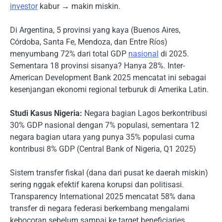
investor
kabur → makin miskin.
Di Argentina, 5 provinsi yang kaya (Buenos Aires,
Córdoba, Santa Fe, Mendoza, dan Entre Ríos)
menyumbang 72% dari total GDP
nasional
di 2025.
Sementara 18 provinsi sisanya? Hanya 28%. Inter-
American Development Bank 2025 mencatat ini sebagai
kesenjangan ekonomi regional terburuk di Amerika Latin.
Studi Kasus Nigeria:
Negara bagian Lagos berkontribusi
30% GDP nasional dengan 7% populasi, sementara 12
negara bagian utara yang punya 35% populasi cuma
kontribusi 8% GDP (Central Bank of Nigeria, Q1 2025)
Sistem transfer fiskal (dana dari pusat ke daerah miskin)
sering nggak efektif karena korupsi dan politisasi.
Transparency International 2025 mencatat 58% dana
transfer di negara federasi berkembang mengalami
kebocoran sebelum sampai ke target beneficiaries.