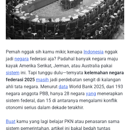
Pernah nggak sih kamu mikir, kenapa
Indonesia
nggak
jadi
negara
federasi aja? Padahal banyak negara maju
kayak Amerika Serikat, Jerman, atau Australia pakai
sistem
ini. Tapi tunggu dulu—ternyata
kelemahan negara
federasi 2025
masih
jadi perdebatan sengit di kalangan
ahli tata negara. Menurut
data
World Bank 2025, dari 193
negara anggota PBB, hanya 28 negara
yang
menerapkan
sistem federal, dan 15 di antaranya mengalami konflik
otonomi serius dalam dekade terakhir.
Buat
kamu yang lagi belajar PKN atau penasaran sama
sistem pemerintahan, artikel ini bakal bedah tuntas