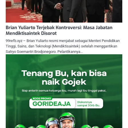
Brian Yuliarto Terjebak Kontroversi: Masa Jabatan
Mendiktisaintek Disorot
99refb.xyz – Brian Yuliarto resmi menjabat sebagai Menteri Pendidikan
Tinggi, Sains, dan Teknologi (Mendiktisaintek) setelah menggantikan
Satryo Soemantri Brodjonegoro. Pelantikannya…