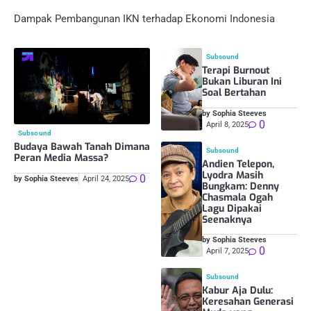
Dampak Pembangunan IKN terhadap Ekonomi Indonesia
Subsound
Terapi Burnout
Bukan Liburan Ini
Soal Bertahan
by Sophia Steeves
0
April 8, 2025
Subsound
Budaya Bawah Tanah Dimana
Subsound
Peran Media Massa?
Andien Telepon,
Lyodra Masih
0
by Sophia Steeves
April 24, 2025
Bungkam: Denny
Chasmala Ogah
Lagu Dipakai
Seenaknya
by Sophia Steeves
0
April 7, 2025
Subsound
Kabur Aja Dulu:
Keresahan Generasi