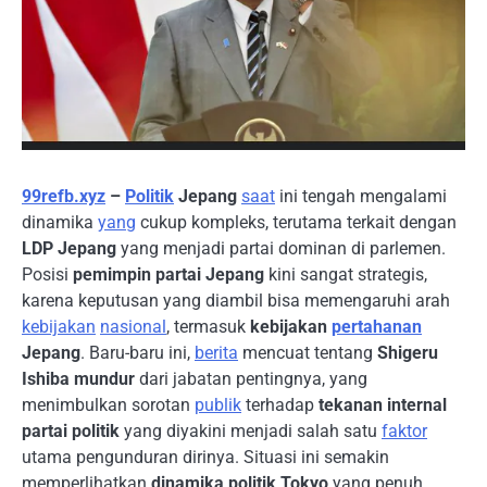
99refb.xyz
–
Politik
Jepang
saat
ini tengah mengalami
dinamika
yang
cukup kompleks, terutama terkait dengan
LDP Jepang
yang menjadi partai dominan di parlemen.
Posisi
pemimpin partai Jepang
kini sangat strategis,
karena keputusan yang diambil bisa memengaruhi arah
kebijakan
nasional
, termasuk
kebijakan
pertahanan
Jepang
. Baru-baru ini,
berita
mencuat tentang
Shigeru
Ishiba mundur
dari jabatan pentingnya, yang
menimbulkan sorotan
publik
terhadap
tekanan internal
partai politik
yang diyakini menjadi salah satu
faktor
utama pengunduran dirinya. Situasi ini semakin
memperlihatkan
dinamika politik Tokyo
yang penuh