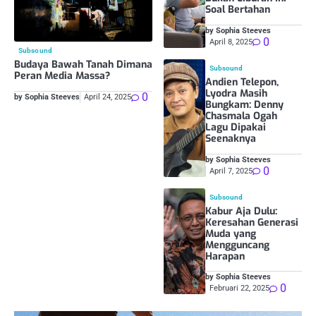
Soal Bertahan
by Sophia Steeves
0
April 8, 2025
Subsound
Budaya Bawah Tanah Dimana
Subsound
Peran Media Massa?
Andien Telepon,
Lyodra Masih
0
by Sophia Steeves
April 24, 2025
Bungkam: Denny
Chasmala Ogah
Lagu Dipakai
Seenaknya
by Sophia Steeves
0
April 7, 2025
Subsound
Kabur Aja Dulu:
Keresahan Generasi
Muda yang
Mengguncang
Harapan
by Sophia Steeves
0
Februari 22, 2025