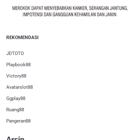
REKOMENDASI
JDTOTO
Playbook88
Victory88
Avatarslot88
Ggplay88
Ruang88
Pangeran88
Arsip