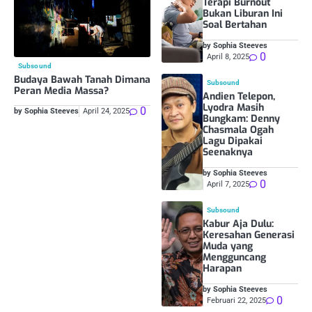
Terapi Burnout
Bukan Liburan Ini
Soal Bertahan
by Sophia Steeves
0
April 8, 2025
Subsound
Budaya Bawah Tanah Dimana
Subsound
Peran Media Massa?
Andien Telepon,
Lyodra Masih
0
by Sophia Steeves
April 24, 2025
Bungkam: Denny
Chasmala Ogah
Lagu Dipakai
Seenaknya
by Sophia Steeves
0
April 7, 2025
Subsound
Kabur Aja Dulu:
Keresahan Generasi
Muda yang
Mengguncang
Harapan
by Sophia Steeves
0
Februari 22, 2025