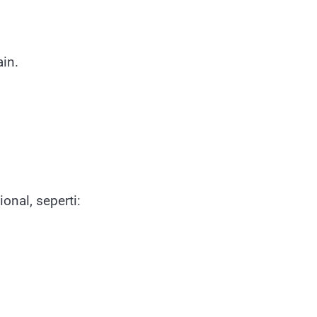
ain.
nal, seperti: