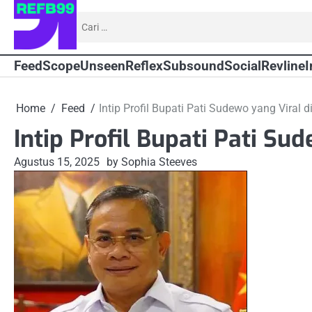
Skip
Cari
to
untuk:
content
Feed
Scope
Unseen
Reflex
Subsound
Social
Revline
I
Home
Feed
Intip Profil Bupati Pati Sudewo yang Viral d
Intip Profil Bupati Pati Su
Agustus 15, 2025
by Sophia Steeves