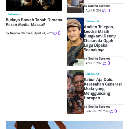
by Sophia Steeves
0
April 8, 2025
Subsound
Budaya Bawah Tanah Dimana
Subsound
Peran Media Massa?
Andien Telepon,
Lyodra Masih
0
by Sophia Steeves
April 24, 2025
Bungkam: Denny
Chasmala Ogah
Lagu Dipakai
Seenaknya
by Sophia Steeves
0
April 7, 2025
Subsound
Kabur Aja Dulu:
Keresahan Generasi
Muda yang
Mengguncang
Harapan
by Sophia Steeves
0
Februari 22, 2025