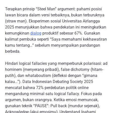
Terapkan prinsip “Steel Man” argument: pahami posisi
lawan bicara dalam versi terbaiknya, bukan terburuknya
(straw man). Eksperimen sosial Universitas Airlangga
2025 menunjukkan bahwa pendekatan ini meningkatkan
kemungkinan
dialog
produktif sebesar 67%. Gunakan
kalimat pembuka seperti “Saya memahami kekhawatiran
kamu tentang…” sebelum menyampaikan pandangan
berbeda.
Hindari logical fallacies yang memperburuk polarisasi: ad
hominem (menyerang pribadi), false dichotomy (hitam-
putih), dan whataboutism (defleksi dengan “gimana
kalau…”). Data Indonesian Debating Society 2025
mencatat bahwa 72% perdebatan politik online
mengandung minimal satu logical fallacy. Fokus pada
argumen, bukan orangnya. Ketika emosi memuncak,
gunakan teknik “PAUSE”: Pull back (mundur sejenak),
Acknowledge (akui emosimu), Understand (pahami